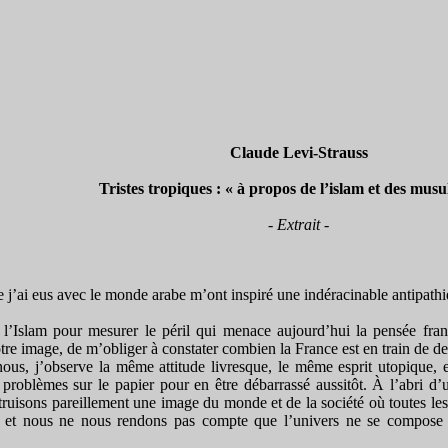
Claude Levi-Strauss
Tristes tropiques : « à propos de l’islam et des mus
- Extrait -
 j’ai eus avec le monde arabe m’ont inspiré une indéracinable antipathi
 l’Islam pour mesurer le péril qui menace aujourd’hui la pensée fra
tre image, de m’obliger à constater combien la France est en train de 
, j’observe la même attitude livresque, le même esprit utopique, et
s problèmes sur le papier pour en être débarrassé aussitôt. À l’abri d’
ruisons pareillement une image du monde et de la société où toutes les d
e, et nous ne nous rendons pas compte que l’univers ne se compose