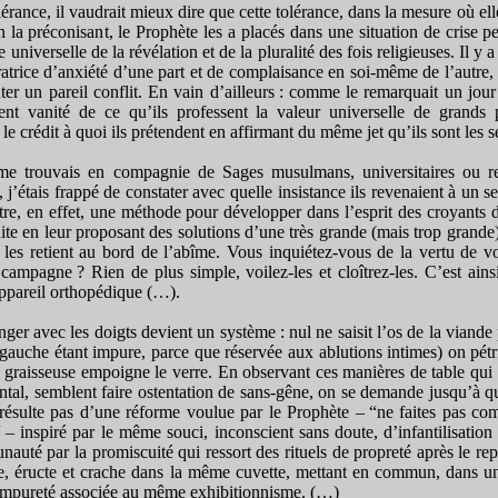
érance, il vaudrait mieux dire que cette tolérance, dans la mesure où elle
 la préconisant, le Prophète les a placés dans une situation de crise pe
e universelle de la révélation et de la pluralité des fois religieuses. Il y 
atrice d’anxiété d’une part et de complaisance en soi-même de l’autre, 
ter un pareil conflit. En vain d’ailleurs : comme le remarquait un jo
nt vanité de ce qu’ils professent la valeur universelle de grands pr
 le crédit à quoi ils prétendent en affirmant du même jet qu’ils sont les se
 trouvais en compagnie de Sages musulmans, universitaires ou rel
 j’étais frappé de constater avec quelle insistance ils revenaient à un s
re, en effet, une méthode pour développer dans l’esprit des croyants d
suite en leur proposant des solutions d’une très grande (mais trop grand
on les retient au bord de l’abîme. Vous inquiétez-vous de la vertu de v
ampagne ? Rien de plus simple, voilez-les et cloîtrez-les. C’est ain
ppareil orthopédique (…).
 avec les doigts devient un système : nul ne saisit l’os de la viande 
a gauche étant impure, parce que réservée aux ablutions intimes) on pét
n graisseuse empoigne le verre. En observant ces manières de table qui v
ntal, semblent faire ostentation de sans-gêne, on se demande jusqu’à qu
résulte pas d’une réforme voulue par le Prophète – “ne faites pas co
 inspiré par le même souci, inconscient sans doute, d’infantilisation
uté par la promiscuité qui ressort des rituels de propreté après le re
se, éructe et crache dans la même cuvette, mettant en commun, dans un
’impureté associée au même exhibitionnisme. (…)