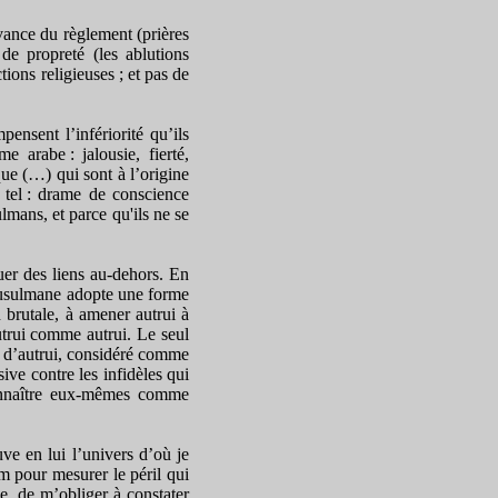
rvance du règlement (prières
 de propreté (les ablutions
ions religieuses ; et pas de
ensent l’infériorité qu’ils
e arabe : jalousie, fierté,
que (…) qui sont à l’origine
e tel : drame de conscience
lmans, et parce qu'ils ne se
er des liens au-dehors. En
 musulmane adopte une forme
 brutale, à amener autrui à
autrui comme autrui. Le seul
” d’autrui, considéré comme
ive contre les infidèles qui
connaître eux-mêmes comme
ve en lui l’univers d’où je
am pour mesurer le péril qui
, de m’obliger à constater