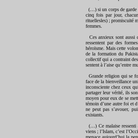
(…) si un corps de garde po
cinq fois par jour, chacun
rituelles­les) ; promiscuit
femmes.
Ces anxieux sont aussi des
ressentent par des formes 
héroïsme. Mais cette volont
de la formation du Pakista
collectif qui a contraint d
sentent à l’aise qu’entre 
Grande religion qui se fo
face de la bienveillance u
inconsciente chez ceux qui
partager leur vérité, ils s
moyen pour eux de se mettr
témoin d’une autre foi et d
ne peut pas s’avouer, pu
existants.
(…) Ce malaise ressenti au
viens ; l’Islam, c’est l’Oc
menace aujourd’hui la pen