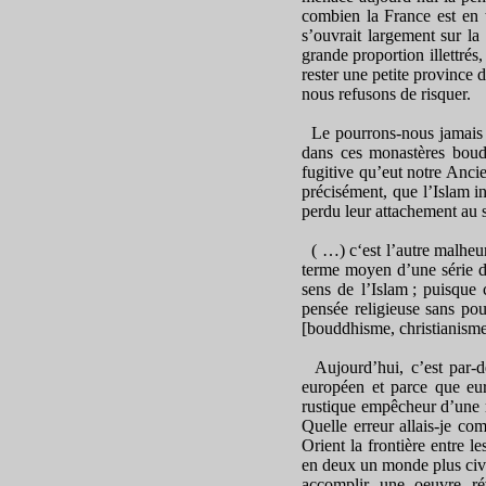
combien la France est en 
s’ouvrait largement sur la
grande proportion illettré
rester une petite province 
nous refusons de risquer.
Le pourrons-nous jamais ? E
dans ces monastères boudd
fugitive qu’eut notre Ancie
précisément, que l’Islam in
perdu leur attachement au 
( …) c‘est l’autre malheur
terme moyen d’une série de
sens de l’Islam ; puisque
pensée religieuse sans pour
[bouddhisme, christianisme
Aujourd’hui, c’est par-d
européen et parce que eur
rustique empêcheur d’une r
Quelle erreur allais-je co
Orient la frontière entre l
en deux un monde plus civil
accomplir une oeuvre rév