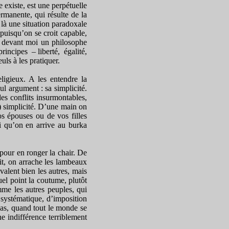
 existe, est une perpétuelle
rmanente, qui résulte de la
a là une situation paradoxale
puisqu’on se croit capable,
ur devant moi un philosophe
incipes – liberté, égalité,
uls à les pratiquer.
igieux. A les entendre la
eul argument : sa simplicité.
es conflits insurmontables,
e) simplicité. D’une main on
os épouses ou de vos filles
si qu’on en arrive au burka
pour en ronger la chair. De
rit, on arrache les lambeaux
alent bien les autres, mais
el point la coutume, plutôt
mme les autres peuples, qui
 systématique, d’imposition
pas, quand tout le monde se
e indifférence terriblement