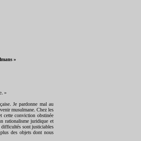
ulmans »
e. »
nçaise. Je pardonne mal au
devenir musulmane. Chez les
 cette conviction obstinée
un rationalisme juridique et
ifficultés sont justiciables
 plus des objets dont nous